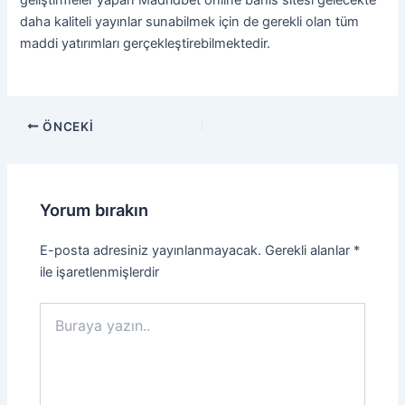
geliştirmeler yapan Madridbet online bahis sitesi gelecekte
daha kaliteli yayınlar sunabilmek için de gerekli olan tüm
maddi yatırımları gerçekleştirebilmektedir.
ÖNCEKI
Yorum bırakın
E-posta adresiniz yayınlanmayacak.
Gerekli alanlar
*
ile işaretlenmişlerdir
Buraya
yazın..