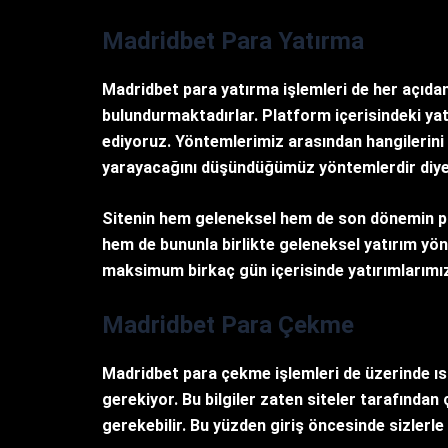
Madridbet Para Yatırma
Madridbet para yatırma
işlemleri de her açıda
bulundurmaktadırlar. Platform içerisindeki yat
ediyoruz. Yöntemlerimiz arasından hangilerini
yarayacağını düşündüğümüz yöntemlerdir diyeb
Sitenin hem geleneksel hem de son dönemin popü
hem de bununla birlikte geleneksel yatırım yön
maksimum birkaç gün içerisinde yatırımlarımızı
Madridbet Para Çekme
Madridbet para çekme
işlemleri de üzerinde ı
gerekiyor. Bu bilgiler zaten siteler tarafından
gerekebilir. Bu yüzden giriş öncesinde sizlerle b