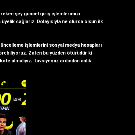
eken şey güncel giriş işlemlerimizi
üyelik sağlarız. Dolayısıyla ne olursa olsun ilk
güncelleme işlemlerini sosyal medya hesapları
görebiliyoruz. Zaten bu yüzden ötürüdür ki
kate almalıyız. Tavsiyemiz ardından anlık