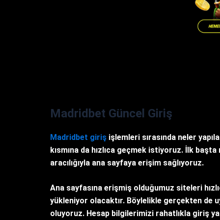
Madridbet Güncel Giriş
Madridbet giriş
işlemleri sırasında neler yapıl
kısmına da hızlıca geçmek istiyoruz. İlk başta mo
aracılığıyla ana sayfaya erişim sağlıyoruz.
Ana sayfasına erişmiş olduğumuz siteleri hızlı
yükleniyor olacaktır. Böylelikle gerçekten de
oluyoruz. Hesap bilgilerimizi rahatlıkla giriş y