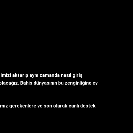
rimizi aktarıp aynı zamanda nasıl giriş
 olacağız. Bahis dünyasının bu zenginliğine ev
mamız gerekenlere ve son olarak canlı destek