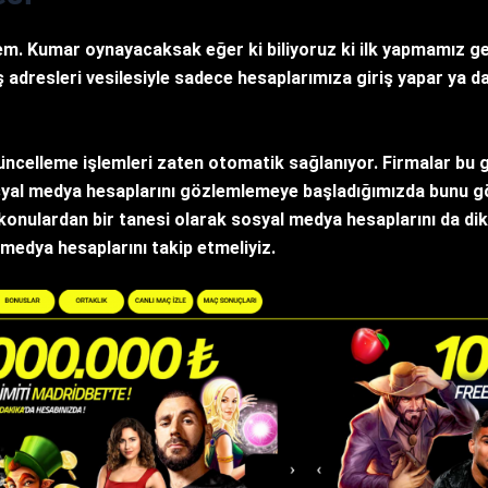
m. Kumar oynayacaksak eğer ki biliyoruz ki ilk yapmamız ger
 adresleri vesilesiyle sadece hesaplarımıza giriş yapar ya da 
üncelleme işlemleri zaten otomatik sağlanıyor. Firmalar bu 
i sosyal medya hesaplarını gözlemlemeye başladığımızda bunu 
onulardan bir tanesi olarak sosyal medya hesaplarını da dik
 medya hesaplarını takip etmeliyiz.