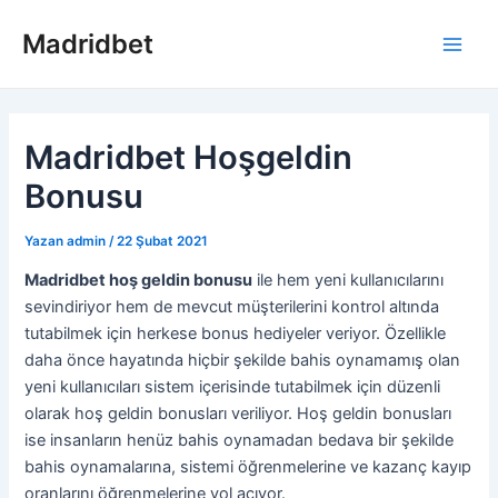
İçeriğe
Yazı
Main
Madridbet
atla
dolaşımı
Men
Madridbet Hoşgeldin
Bonusu
Yazan
admin
/
22 Şubat 2021
Madridbet hoş geldin bonusu
ile hem yeni kullanıcılarını
sevindiriyor hem de mevcut müşterilerini kontrol altında
tutabilmek için herkese bonus hediyeler veriyor. Özellikle
daha önce hayatında hiçbir şekilde bahis oynamamış olan
yeni kullanıcıları sistem içerisinde tutabilmek için düzenli
olarak hoş geldin bonusları veriliyor. Hoş geldin bonusları
ise insanların henüz bahis oynamadan bedava bir şekilde
bahis oynamalarına, sistemi öğrenmelerine ve kazanç kayıp
oranlarını öğrenmelerine yol açıyor.