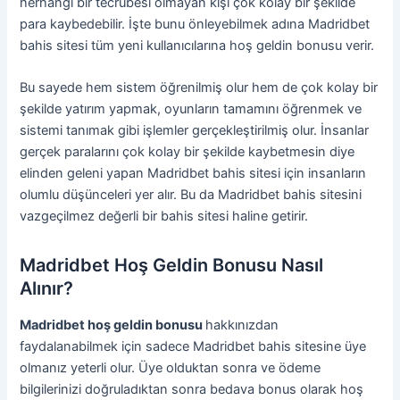
herhangi bir tecrübesi olmayan kişi çok kolay bir şekilde
para kaybedebilir. İşte bunu önleyebilmek adına Madridbet
bahis sitesi tüm yeni kullanıcılarına hoş geldin bonusu verir.
Bu sayede hem sistem öğrenilmiş olur hem de çok kolay bir
şekilde yatırım yapmak, oyunların tamamını öğrenmek ve
sistemi tanımak gibi işlemler gerçekleştirilmiş olur. İnsanlar
gerçek paralarını çok kolay bir şekilde kaybetmesin diye
elinden geleni yapan Madridbet bahis sitesi için insanların
olumlu düşünceleri yer alır. Bu da Madridbet bahis sitesini
vazgeçilmez değerli bir bahis sitesi haline getirir.
Madridbet Hoş Geldin Bonusu Nasıl
Alınır?
Madridbet hoş geldin bonusu
hakkınızdan
faydalanabilmek için sadece Madridbet bahis sitesine üye
olmanız yeterli olur. Üye olduktan sonra ve ödeme
bilgilerinizi doğruladıktan sonra bedava bonus olarak hoş